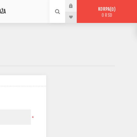
KORPA
0
AŽA
0 RSD
*