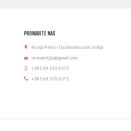
PRONAĐITE NAS
Kralja Petra I Oslobodioca bb, Inđija
sirmaindjija@gmail.com
+381 69 555 0371
+381 69 555 0371