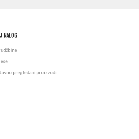
J NALOG
rudžbine
rese
avno pregledani proizvodi